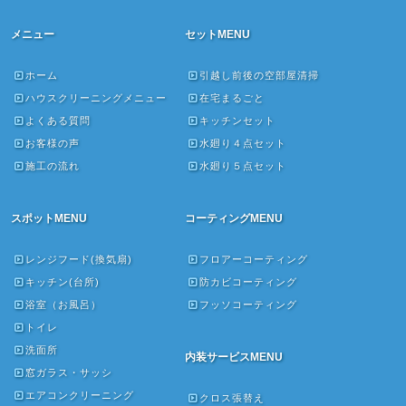
メニュー
セットMENU
ホーム
引越し前後の空部屋清掃
ハウスクリーニングメニュー
在宅まるごと
よくある質問
キッチンセット
お客様の声
水廻り４点セット
施工の流れ
水廻り５点セット
スポットMENU
コーティングMENU
レンジフード(換気扇)
フロアーコーティング
キッチン(台所)
防カビコーティング
浴室（お風呂）
フッソコーティング
トイレ
洗面所
内装サービスMENU
窓ガラス・サッシ
エアコンクリーニング
クロス張替え