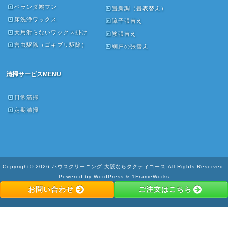
ベランダ鳩フン
畳新調（畳表替え）
床洗浄ワックス
障子張替え
犬用滑らないワックス掛け
襖張替え
害虫駆除（ゴキブリ駆除）
網戸の張替え
清掃サービスMENU
日常清掃
定期清掃
Copyright© 2026 ハウスクリーニング 大阪ならタクティコース All Rights Reserved.
Powered by WordPress & 1FrameWorks
お問い合わせ
ご注文はこちら