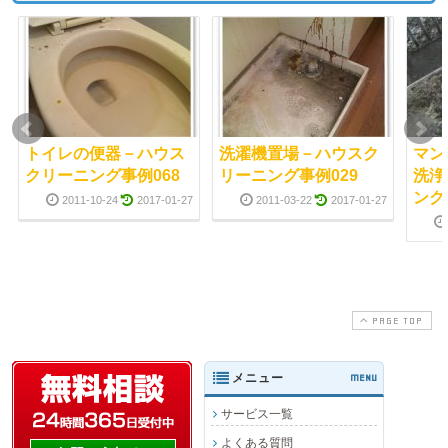
トイレの便器－ハウス
洗濯機置場－ハウスク
マン
クリーニング事例068
リーニング事例029
洗浄
ング
2011-10-24
2017-01-27
2011-03-22
2017-01-27
PAGE TOP
メニュー
MENU
サービス一覧
よくある質問