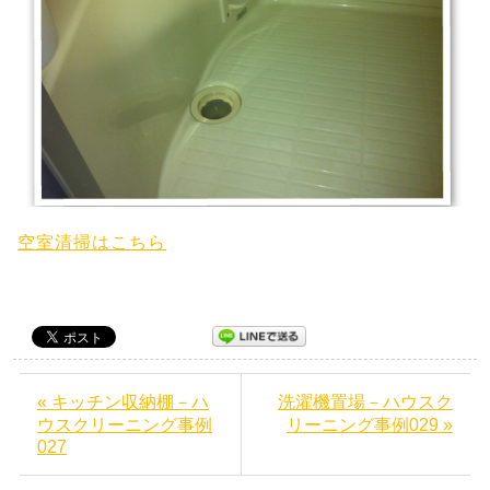
空室清掃はこちら
« キッチン収納棚－ハ
洗濯機置場－ハウスク
ウスクリーニング事例
リーニング事例029 »
027