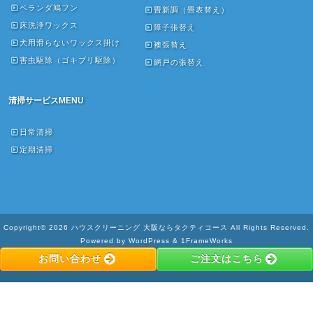
ベランダ鳩フン
畳新調（畳表替え）
床洗浄ワックス
障子張替え
犬用滑らないワックス掛け
襖張替え
害虫駆除（ゴキブリ駆除）
網戸の張替え
清掃サービスMENU
日常清掃
定期清掃
Copyright© 2026 ハウスクリーニング 大阪ならタクティコース All Rights Reserved.
Powered by WordPress & 1FrameWorks
お問い合わせ
ご注文はこちら