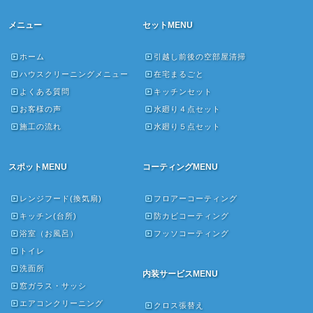
メニュー
セットMENU
ホーム
引越し前後の空部屋清掃
ハウスクリーニングメニュー
在宅まるごと
よくある質問
キッチンセット
お客様の声
水廻り４点セット
施工の流れ
水廻り５点セット
スポットMENU
コーティングMENU
レンジフード(換気扇)
フロアーコーティング
キッチン(台所)
防カビコーティング
浴室（お風呂）
フッソコーティング
トイレ
洗面所
内装サービスMENU
窓ガラス・サッシ
エアコンクリーニング
クロス張替え