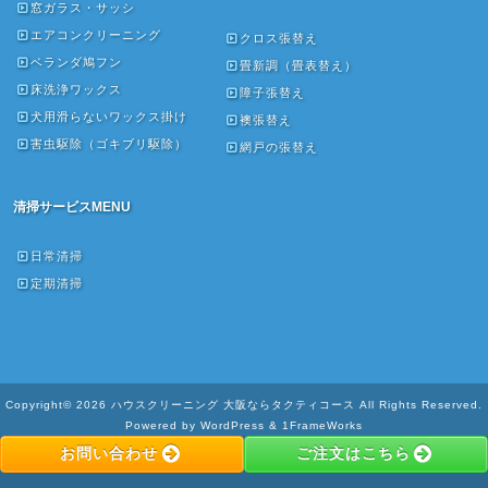
窓ガラス・サッシ
エアコンクリーニング
クロス張替え
ベランダ鳩フン
畳新調（畳表替え）
床洗浄ワックス
障子張替え
犬用滑らないワックス掛け
襖張替え
害虫駆除（ゴキブリ駆除）
網戸の張替え
清掃サービスMENU
日常清掃
定期清掃
Copyright© 2026 ハウスクリーニング 大阪ならタクティコース All Rights Reserved.
Powered by WordPress & 1FrameWorks
お問い合わせ
ご注文はこちら