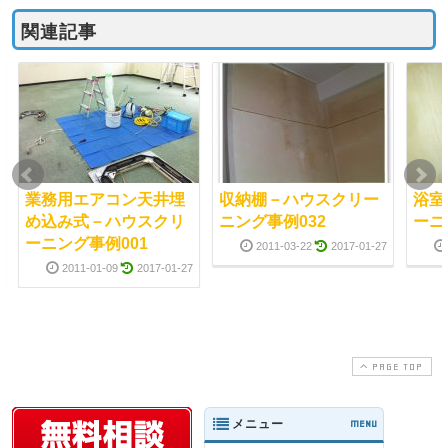
関連記事
業務用エアコン天井埋
収納棚－ハウスクリー
浴室
め込み式－ハウスクリ
ニング事例032
ーニ
ーニング事例001
2011-03-22
2017-01-27
2011-01-09
2017-01-27
PAGE TOP
メニュー
MENU