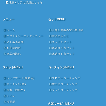
対応エリアの詳細はこちら
メニュー
セットMENU
ホーム
引越し前後の空部屋清掃
ハウスクリーニングメニュー
在宅まるごと
よくある質問
キッチンセット
お客様の声
水廻り４点セット
施工の流れ
水廻り５点セット
スポットMENU
コーティングMENU
レンジフード(換気扇)
フロアーコーティング
キッチン(台所)
防カビコーティング
浴室（お風呂）
フッソコーティング
トイレ
洗面所
内装サービスMENU