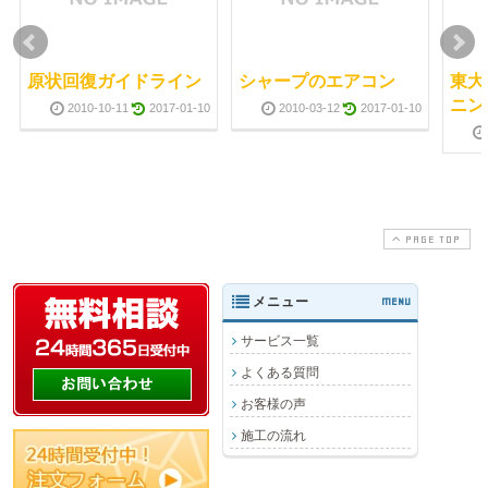
原状回復ガイドライン
シャープのエアコン
東大
ニン
2010-10-11
2017-01-10
2010-03-12
2017-01-10
PAGE TOP
メニュー
MENU
サービス一覧
よくある質問
お客様の声
施工の流れ