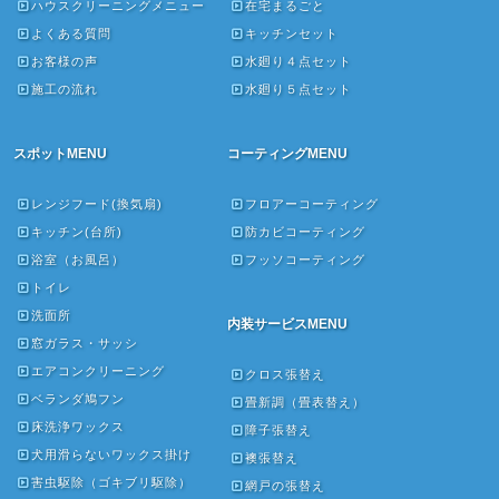
ハウスクリーニングメニュー
在宅まるごと
よくある質問
キッチンセット
お客様の声
水廻り４点セット
施工の流れ
水廻り５点セット
スポットMENU
コーティングMENU
レンジフード(換気扇)
フロアーコーティング
キッチン(台所)
防カビコーティング
浴室（お風呂）
フッソコーティング
トイレ
洗面所
内装サービスMENU
窓ガラス・サッシ
エアコンクリーニング
クロス張替え
ベランダ鳩フン
畳新調（畳表替え）
床洗浄ワックス
障子張替え
犬用滑らないワックス掛け
襖張替え
害虫駆除（ゴキブリ駆除）
網戸の張替え