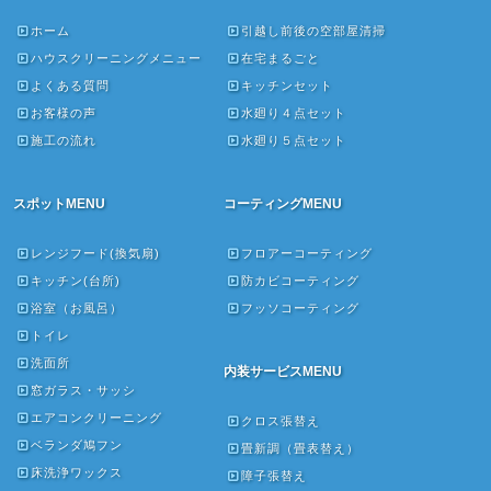
ホーム
引越し前後の空部屋清掃
ハウスクリーニングメニュー
在宅まるごと
よくある質問
キッチンセット
お客様の声
水廻り４点セット
施工の流れ
水廻り５点セット
スポットMENU
コーティングMENU
レンジフード(換気扇)
フロアーコーティング
キッチン(台所)
防カビコーティング
浴室（お風呂）
フッソコーティング
トイレ
洗面所
内装サービスMENU
窓ガラス・サッシ
エアコンクリーニング
クロス張替え
ベランダ鳩フン
畳新調（畳表替え）
床洗浄ワックス
障子張替え