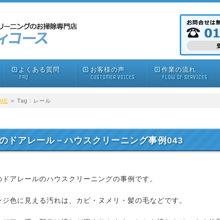
よくある質問
お客様の声
作業の流れ
FAQ
CUSTOMER VOICES
FLOW OF SERVICES
ME
>
Tag : レール
のドアレール－ハウスクリーニング事例043
のドアレールのハウスクリーニングの事例です。
ンジ色に見える汚れは、カビ・ヌメリ・髪の毛などです。