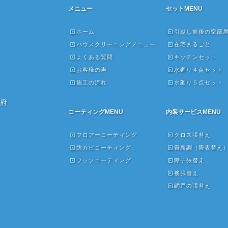
メニュー
セットMENU
ホーム
引越し前後の空部
ハウスクリーニングメニュー
在宅まるごと
よくある質問
キッチンセット
お客様の声
水廻り４点セット
施工の流れ
水廻り５点セット
府
コーティングMENU
内装サービスMENU
フロアーコーティング
クロス張替え
防カビコーティング
畳新調（畳表替え
フッソコーティング
障子張替え
襖張替え
網戸の張替え