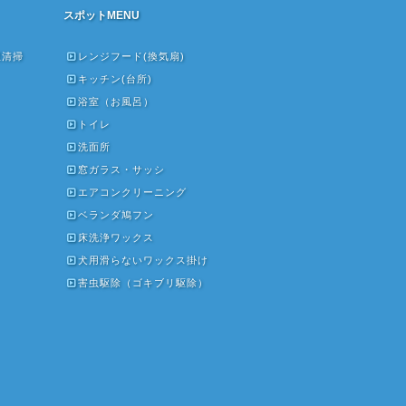
スポットMENU
屋清掃
レンジフード(換気扇)
キッチン(台所)
浴室（お風呂）
トイレ
洗面所
窓ガラス・サッシ
エアコンクリーニング
ベランダ鳩フン
床洗浄ワックス
犬用滑らないワックス掛け
）
害虫駆除（ゴキブリ駆除）