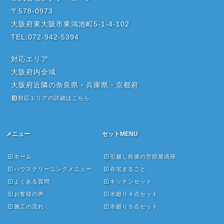
〒578-0973
大阪府東大阪市東鴻池町5-1-4-102
TEL:072-942-5394
対応エリア
大阪府内全域
大阪府近隣の奈良県・兵庫県・京都府
対応エリアの詳細はこちら
メニュー
セットMENU
ホーム
引越し前後の空部屋清掃
ハウスクリーニングメニュー
在宅まるごと
よくある質問
キッチンセット
お客様の声
水廻り４点セット
施工の流れ
水廻り５点セット