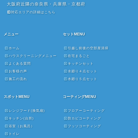
大阪府近隣の奈良県・兵庫県・京都府
対応エリアの詳細はこちら
メニュー
セットMENU
ホーム
引越し前後の空部屋清掃
ハウスクリーニングメニュー
在宅まるごと
よくある質問
キッチンセット
お客様の声
水廻り４点セット
施工の流れ
水廻り５点セット
スポットMENU
コーティングMENU
レンジフード(換気扇)
フロアーコーティング
キッチン(台所)
防カビコーティング
浴室（お風呂）
フッソコーティング
トイレ