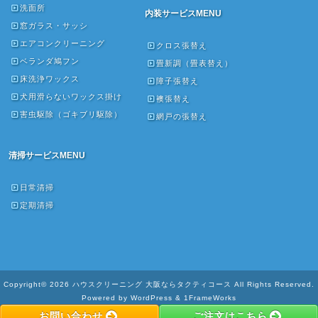
洗面所
内装サービスMENU
窓ガラス・サッシ
エアコンクリーニング
クロス張替え
ベランダ鳩フン
畳新調（畳表替え）
床洗浄ワックス
障子張替え
犬用滑らないワックス掛け
襖張替え
害虫駆除（ゴキブリ駆除）
網戸の張替え
清掃サービスMENU
日常清掃
定期清掃
Copyright© 2026 ハウスクリーニング 大阪ならタクティコース All Rights Reserved.
Powered by WordPress & 1FrameWorks
お問い合わせ
ご注文はこちら