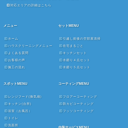
対応エリアの詳細はこちら
メニュー
セットMENU
ホーム
引越し前後の空部屋清掃
ハウスクリーニングメニュー
在宅まるごと
よくある質問
キッチンセット
お客様の声
水廻り４点セット
施工の流れ
水廻り５点セット
スポットMENU
コーティングMENU
レンジフード(換気扇)
フロアーコーティング
キッチン(台所)
防カビコーティング
浴室（お風呂）
フッソコーティング
トイレ
洗面所
内装サービスMENU