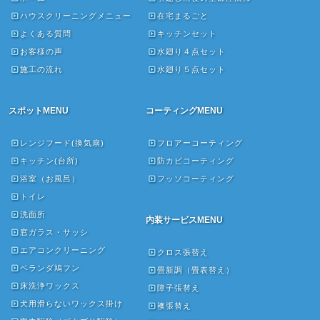
ハウスクリーニングメニュー
在宅まるごと
よくある質問
キッチンセット
お客様の声
水廻り４点セット
施工の流れ
水廻り５点セット
スポットMENU
コーティングMENU
レンジフード(換気扇)
フロアーコーティング
キッチン(台所)
防カビコーティング
浴室（お風呂）
フッソコーティング
トイレ
洗面所
内装サービスMENU
窓ガラス・サッシ
エアコンクリーニング
クロス張替え
ベランダ鳩フン
畳新調（畳表替え）
床洗浄ワックス
障子張替え
犬用滑らないワックス掛け
襖張替え